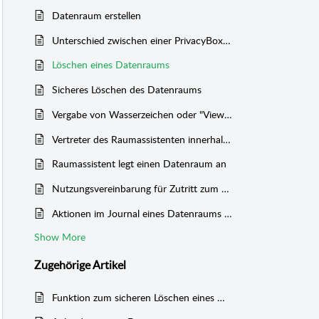
Datenraum erstellen
Unterschied zwischen einer PrivacyBox und einem Datenraum
Löschen eines Datenraums
Sicheres Löschen des Datenraums
Vergabe von Wasserzeichen oder "View-only" Attribute für PDF-Dateien erzwingen
Vertreter des Raumassistenten innerhalb eines Datenraums einrichten
Raumassistent legt einen Datenraum an
Nutzungsvereinbarung für Zutritt zum Datenraum
Aktionen im Journal eines Datenraums einsehen und exportieren
Show More
Zugehörige
Artikel
Funktion zum sicheren Löschen eines Datenraums aktivieren